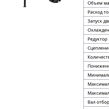
Объем ма
Расход т
Запуск дв
Охлажде
Редуктор
Сцеплени
Количест
Пониженн
Минималь
Максимал
Максимал
Вал отбо