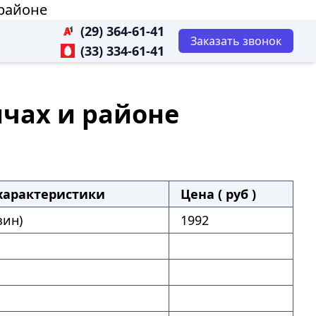
 районе
(29) 364-61-41
Заказать звонок
(33) 334-61-41
ичах и районе
характеристики
Цена ( руб )
зин)
1992