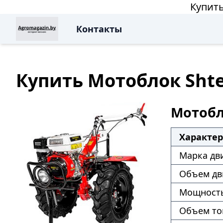
Купить
Контакты
Купить Мотоблок Shte
Мотобло
Характе
Марка дв
Объем дв
Мощность
Объем то