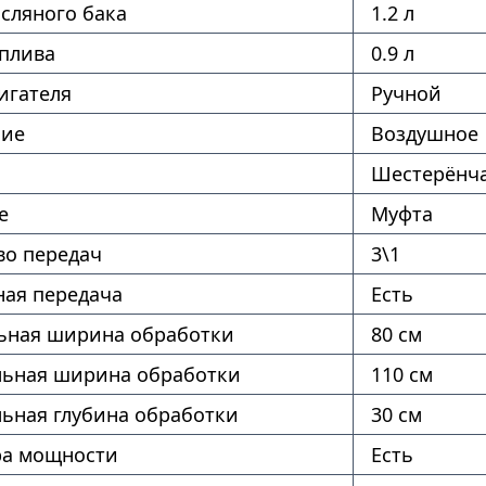
сляного бака
1.2 л
оплива
0.9 л
игателя
Ручной
ние
Воздушное
Шестерёнч
е
Муфта
во передач
3\1
ая передача
Есть
ная ширина обработки
80 см
ьная ширина обработки
110 см
ьная глубина обработки
30 см
ра мощности
Есть