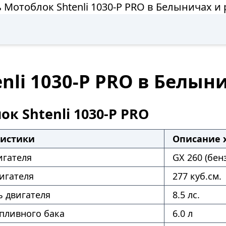
 Мотоблок Shtenli 1030-P PRO в Белыничах и
nli 1030-P PRO в Белын
к Shtenli 1030-P PRO
ристики
Описание 
игателя
GX 260 (бен
игателя
277 куб.см.
 двигателя
8.5 лс.
пливного бака
6.0 л