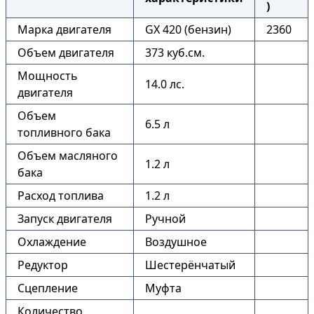
)
Марка двигателя
GX 420 (бензин)
2360
Объем двигателя
373 куб.см.
Мощность
14.0 лс.
двигателя
Объем
6.5 л
топливного бака
Объем масляного
1.2 л
бака
Расход топлива
1.2 л
Запуск двигателя
Ручной
Охлаждение
Воздушное
Редуктор
Шестерёнчатый
Сцепление
Муфта
Количество