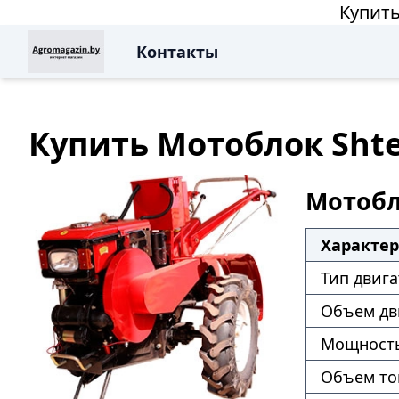
Купить
Контакты
Купить Мотоблок Shte
Мотобло
Характе
Тип двига
Объем дв
Мощность
Объем то