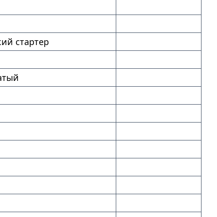
ий стартер
атый