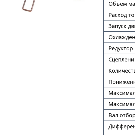
Объем ма
Расход т
Запуск дв
Охлажде
Редуктор
Сцеплени
Количест
Пониженн
Максимал
Максимал
Вал отбо
Диффере