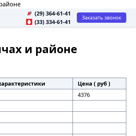
 районе
(29) 364-61-41
Заказать звонок
(33) 334-61-41
ичах и районе
характеристики
Цена ( руб )
4376