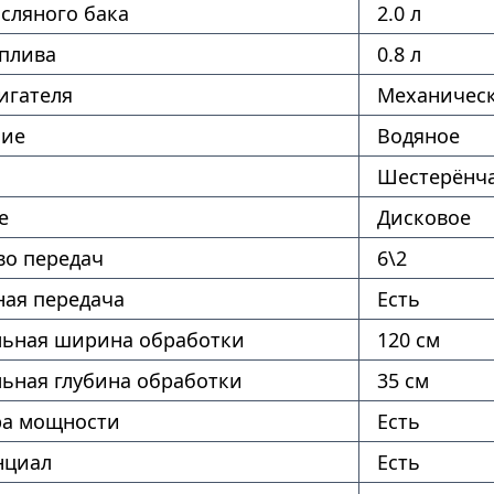
сляного бака
2.0 л
оплива
0.8 л
игателя
Механическ
ние
Водяное
Шестерёнч
е
Дисковое
во передач
6\2
ая передача
Есть
ьная ширина обработки
120 см
ьная глубина обработки
35 см
ра мощности
Есть
нциал
Есть