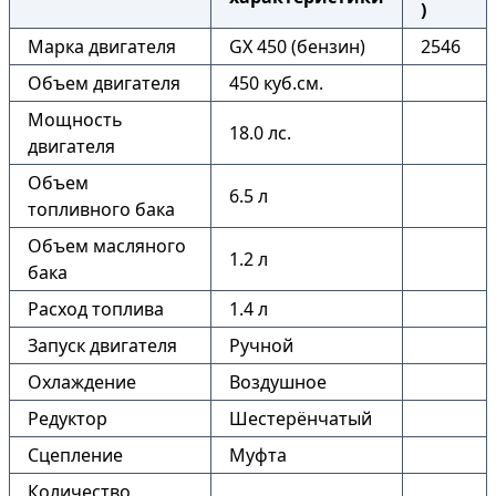
)
Марка двигателя
GX 450 (бензин)
2546
Объем двигателя
450 куб.см.
Мощность
18.0 лс.
двигателя
Объем
6.5 л
топливного бака
Объем масляного
1.2 л
бака
Расход топлива
1.4 л
Запуск двигателя
Ручной
Охлаждение
Воздушное
Редуктор
Шестерёнчатый
Сцепление
Муфта
Количество