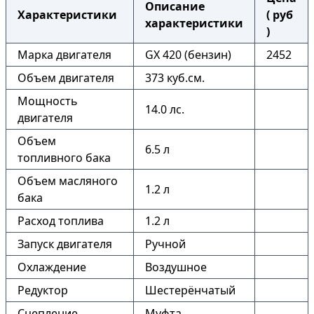
Описание
Характеристики
( руб
характеристики
)
Марка двигателя
GX 420 (бензин)
2452
Объем двигателя
373 куб.см.
Мощность
14.0 лс.
двигателя
Объем
6.5 л
топливного бака
Объем масляного
1.2 л
бака
Расход топлива
1.2 л
Запуск двигателя
Ручной
Охлаждение
Воздушное
Редуктор
Шестерёнчатый
Сцепление
Муфта