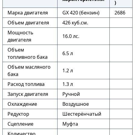
)
Марка двигателя
GX 420 (бензин)
2686
Объем двигателя
426 куб.см.
Мощность
16.0 лс.
двигателя
Объем
6.5 л
топливного бака
Объем масляного
1.2 л
бака
Расход топлива
1.3 л
Запуск двигателя
Ручной
Охлаждение
Воздушное
Редуктор
Шестерёнчатый
Сцепление
Муфта
Количество