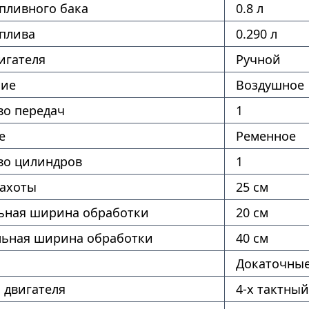
пливного бака
0.8 л
оплива
0.290 л
игателя
Ручной
ние
Воздушное
во передач
1
е
Ременное
во цилиндров
1
пахоты
25 см
ная ширина обработки
20 см
ьная ширина обработки
40 см
Докаточны
 двигателя
4-х тактный