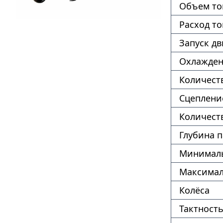
Объем то
Расход т
Запуск дв
Охлажде
Количест
Сцеплени
Количест
Глубина 
Минималь
Максимал
Колёса
Тактность