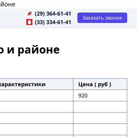
айоне
(29) 364-61-41
Заказать звонок
(33) 334-61-41
о и районе
характеристики
Цена ( руб )
920