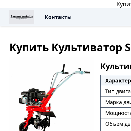
Купи
Контакты
Купить Культиватор S
Культив
Характе
Тип двига
Марка дв
Мощность
Объём дв