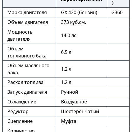
)
Марка двигателя
GX 420 (бензин)
2360
Объем двигателя
373 куб.см.
Мощность
14.0 лс.
двигателя
Объем
6.5 л
топливного бака
Объем масляного
1.2 л
бака
Расход топлива
1.2 л
Запуск двигателя
Ручной
Охлаждение
Воздушное
Редуктор
Шестерёнчатый
Сцепление
Муфта
Количество