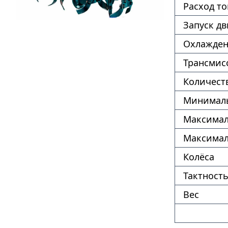
Расход т
Запуск дв
Охлажде
Трансмис
Количест
Минималь
Максимал
Максимал
Колёса
Тактность
Вес