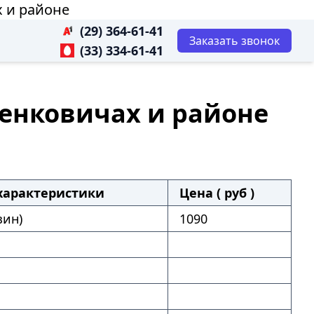
х и районе
(29) 364-61-41
Заказать звонок
(33) 334-61-41
ешенковичах и районе
характеристики
Цена ( руб )
зин)
1090