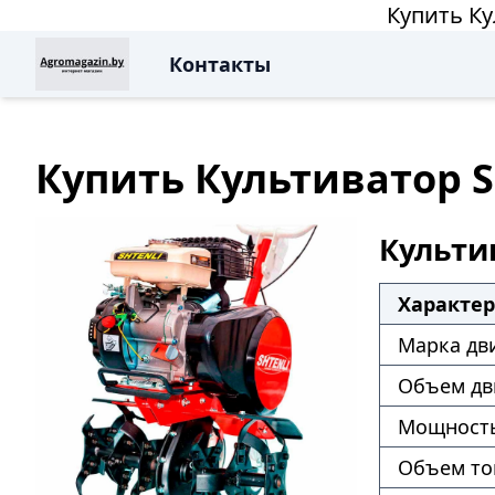
Купить Ку
Контакты
Купить Культиватор S
Культив
Характе
Марка дв
Объем дв
Мощность
Объем то