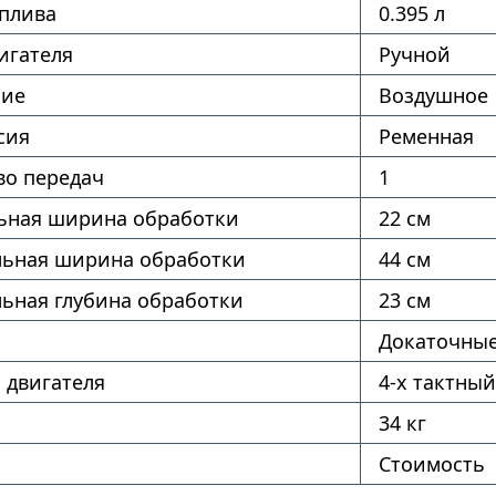
оплива
0.395 л
игателя
Ручной
ние
Воздушное
сия
Ременная
во передач
1
ная ширина обработки
22 см
ьная ширина обработки
44 см
ьная глубина обработки
23 см
Докаточны
 двигателя
4-х тактный
34 кг
Стоимость