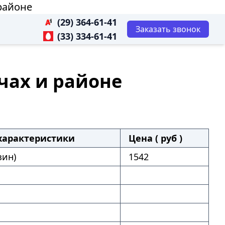
районе
(29) 364-61-41
Заказать звонок
(33) 334-61-41
чах и районе
характеристики
Цена ( руб )
зин)
1542