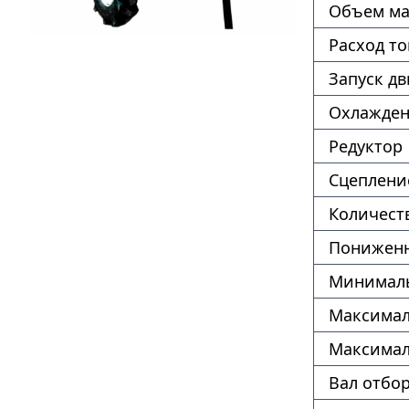
Объем ма
Расход т
Запуск дв
Охлажде
Редуктор
Сцеплени
Количест
Пониженн
Минималь
Максимал
Максимал
Вал отбо