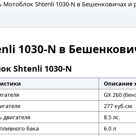
ь Мотоблок Shtenli 1030-N в Бешенковичах и 
nli 1030-N в Бешенкови
к Shtenli 1030-N
ристики
Описание 
игателя
GX 260 (бен
игателя
277 куб.см.
 двигателя
8.5 лс.
пливного бака
6.0 л