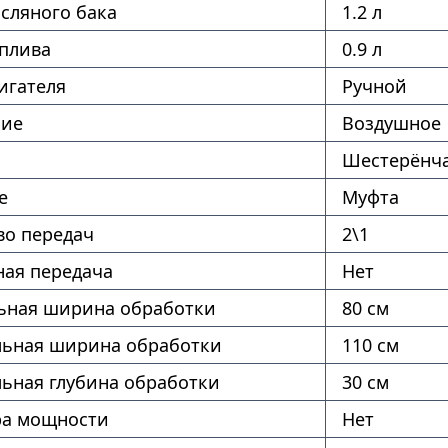
сляного бака
1.2 л
оплива
0.9 л
игателя
Ручной
ние
Воздушное
Шестерёнч
е
Муфта
во передач
2\1
ая передача
Нет
ная ширина обработки
80 см
ьная ширина обработки
110 см
ьная глубина обработки
30 см
ра мощности
Нет