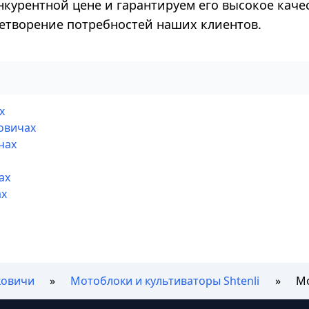
нкурентной цене и гарантируем его высокое качес
летворение потребностей наших клиентов.
х
овичах
чах
ах
ах
ковичи
Мотоблоки и культиваторы Shtenli
Мо