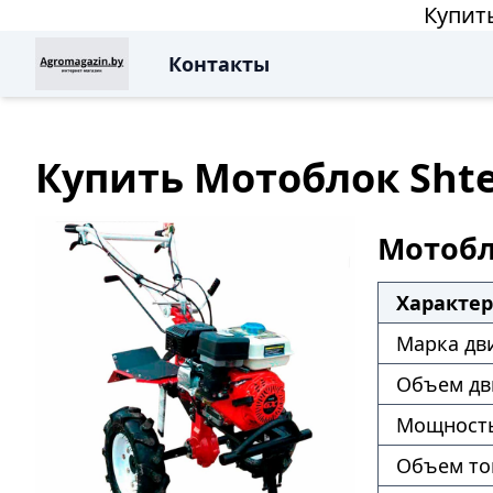
Купит
Контакты
Купить Мотоблок Shte
Мотобло
Характе
Марка дв
Объем дв
Мощность
Объем то