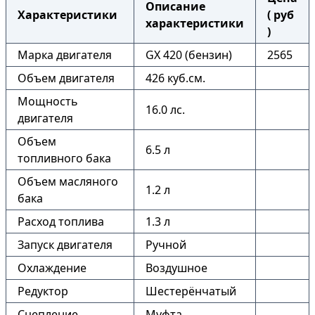
Описание
Характеристики
( руб
характеристики
)
Марка двигателя
GX 420 (бензин)
2565
Объем двигателя
426 куб.см.
Мощность
16.0 лс.
двигателя
Объем
6.5 л
топливного бака
Объем масляного
1.2 л
бака
Расход топлива
1.3 л
Запуск двигателя
Ручной
Охлаждение
Воздушное
Редуктор
Шестерёнчатый
Сцепление
Муфта