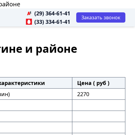
 районе
(29) 364-61-41
Заказать звонок
(33) 334-61-41
агине и районе
характеристики
Цена ( руб )
зин)
2270