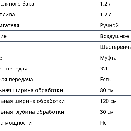
сляного бака
1.2 л
оплива
1.2 л
игателя
Ручной
ние
Воздушное
Шестерёнч
е
Муфта
во передач
3\1
ая передача
Есть
ная ширина обработки
80 см
ьная ширина обработки
120 см
ьная глубина обработки
30 см
ра мощности
Нет