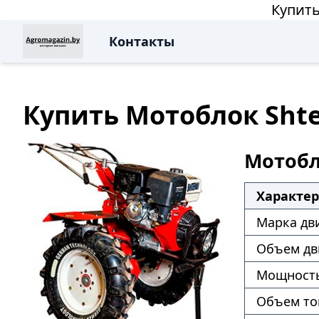
Купить
Контакты
Купить Мотоблок Shten
Мотобло
Характе
Марка дв
Объем дв
Мощность
Объем то