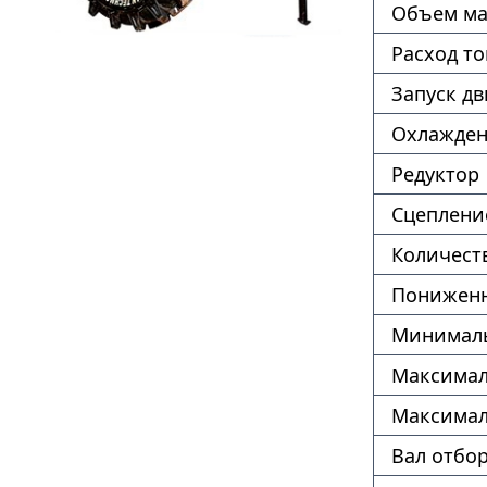
Объем ма
Расход т
Запуск дв
Охлажде
Редуктор
Сцеплени
Количест
Пониженн
Минималь
Максимал
Максимал
Вал отбо