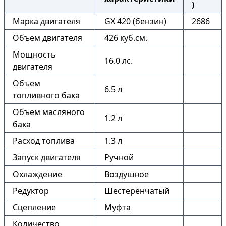
)
Марка двигателя
GX 420 (бензин)
2686
Объем двигателя
426 куб.см.
Мощность
16.0 лс.
двигателя
Объем
6.5 л
топливного бака
Объем масляного
1.2 л
бака
Расход топлива
1.3 л
Запуск двигателя
Ручной
Охлаждение
Воздушное
Редуктор
Шестерёнчатый
Сцепление
Муфта
Количество