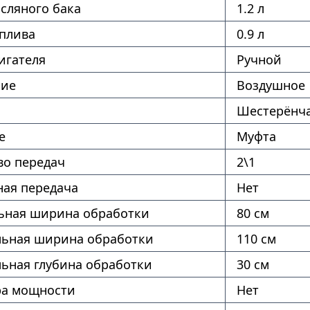
сляного бака
1.2 л
оплива
0.9 л
игателя
Ручной
ние
Воздушное
Шестерёнч
е
Муфта
во передач
2\1
ая передача
Нет
ная ширина обработки
80 см
ьная ширина обработки
110 см
ьная глубина обработки
30 см
ра мощности
Нет