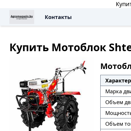
Купит
Контакты
Купить Мотоблок Shte
Мотобло
Характе
Марка дв
Объем дв
Мощность
Объем то