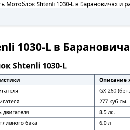
ь Мотоблок Shtenli 1030-L в Барановичах и 
nli 1030-L в Баранович
к Shtenli 1030-L
ристики
Описание 
игателя
GX 260 (бен
игателя
277 куб.см.
 двигателя
8.5 лс.
пливного бака
6.0 л