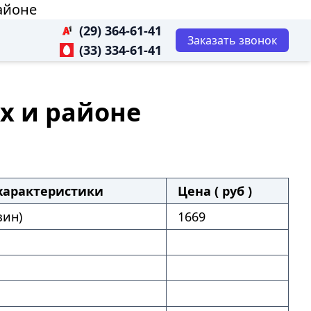
районе
(29) 364-61-41
Заказать звонок
(33) 334-61-41
ах и районе
характеристики
Цена ( руб )
зин)
1669