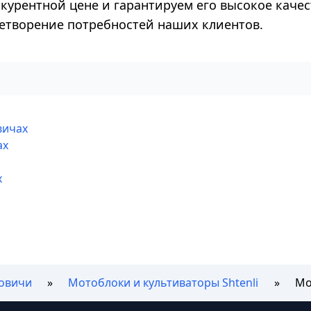
нкурентной цене и гарантируем его высокое качес
летворение потребностей наших клиентов.
вичах
ах
х
овичи
Мотоблоки и культиваторы Shtenli
Мо