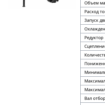
Объем ма
Расход т
Запуск дв
Охлажде
Редуктор
Сцеплени
Количест
Пониженн
Минималь
Максимал
Максимал
Вал отбо