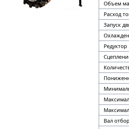
Объем ма
Расход т
Запуск дв
Охлажде
Редуктор
Сцеплени
Количест
Пониженн
Минималь
Максимал
Максимал
Вал отбо