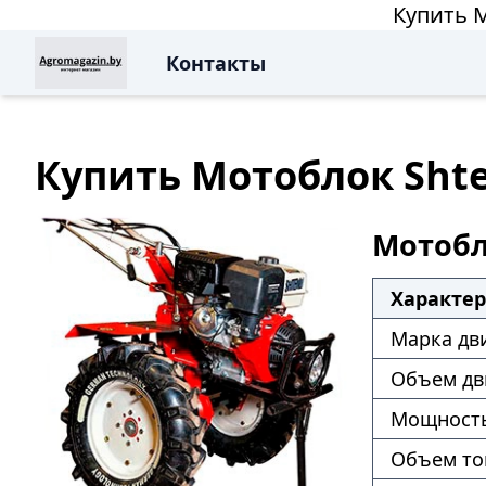
Купить М
Контакты
Купить Мотоблок Shten
Мотобло
Характе
Марка дв
Объем дв
Мощность
Объем то