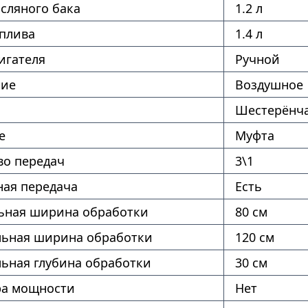
сляного бака
1.2 л
оплива
1.4 л
игателя
Ручной
ние
Воздушное
Шестерёнч
е
Муфта
во передач
3\1
ая передача
Есть
ная ширина обработки
80 см
ьная ширина обработки
120 см
ьная глубина обработки
30 см
ра мощности
Нет