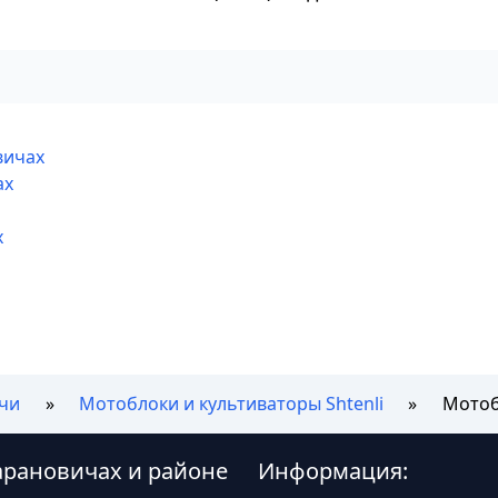
вичах
ах
х
чи
Мотоблоки и культиваторы Shtenli
Мотобл
 Барановичах и районе
Информация: