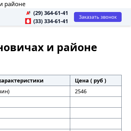
 и районе
(29) 364-61-41
Заказать звонок
(33) 334-61-41
ановичах и районе
характеристики
Цена ( руб )
зин)
2546