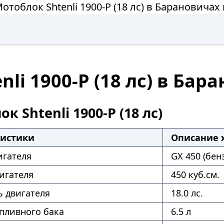
отоблок Shtenli 1900-P (18 лс) в Барановичах
li 1900-P (18 лс) в Бар
к Shtenli 1900-P (18 лс)
ристики
Описание 
игателя
GX 450 (бен
игателя
450 куб.см.
 двигателя
18.0 лс.
пливного бака
6.5 л