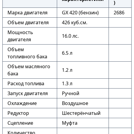
)
Марка двигателя
GX 420 (бензин)
2686
Объем двигателя
426 куб.см.
Мощность
16.0 лс.
двигателя
Объем
6.5 л
топливного бака
Объем масляного
1.2 л
бака
Расход топлива
1.3 л
Запуск двигателя
Ручной
Охлаждение
Воздушное
Редуктор
Шестерёнчатый
Сцепление
Муфта
Количество