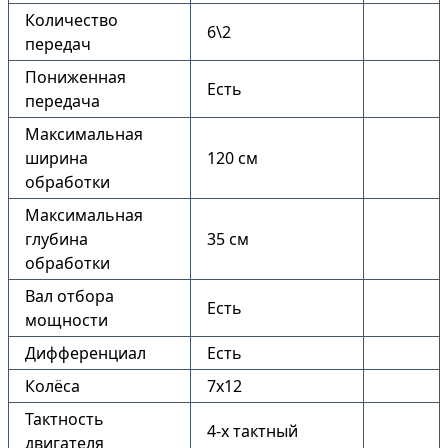
Количество
6\2
передач
Пониженная
Есть
передача
Максимальная
ширина
120 см
обработки
Максимальная
глубина
35 см
обработки
Вал отбора
Есть
мощности
Дифференциал
Есть
Колёса
7х12
Тактность
4-х тактный
двигателя