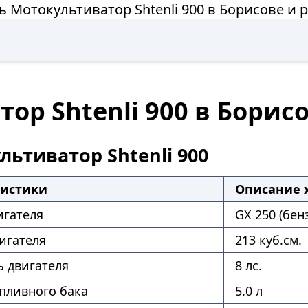
ь Мотокультиватор Shtenli 900 в Борисове и 
ор Shtenli 900 в Борис
льтиватор Shtenli 900
ристики
Описание 
игателя
GX 250 (бен
игателя
213 куб.см.
 двигателя
8 лс.
пливного бака
5.0 л