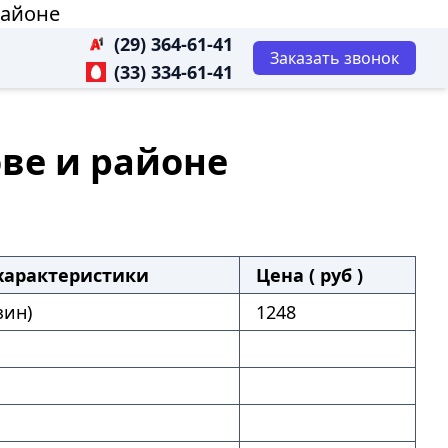
районе
(29) 364-61-41
Заказать звонок
(33) 334-61-41
ове и районе
характеристики
Цена ( руб )
зин)
1248