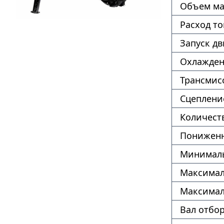
Объем ма
Расход т
Запуск дв
Охлажде
Трансмис
Сцеплени
Количест
Пониженн
Минималь
Максимал
Максимал
Вал отбо