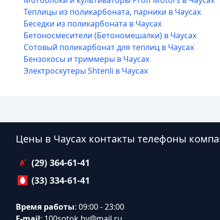
Мотоблоки и культиваторы Profi Motors в Чаусах
Теплицы из поликарбоната, парники в Чаусах
Беседки из поликарбоната в Чаусах
Бетоносмесители (Бетономешалки) в Чаусах
Сотовый поликарбонат для теплиц в Чаусах
Бензокосы и триммеры в Чаусах
Электроскутеры Shtenli в Чаусах
Цены в Чаусах контакты телефоны компа
(29) 364-61-41
(33) 334-61-41
Время работы
: 09:00 - 23:00
E-mail
:
100sotok.by@mail.ru