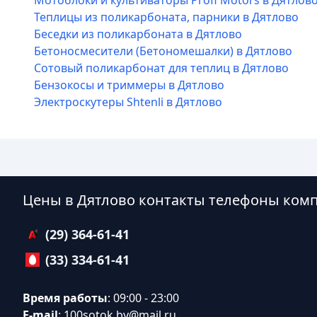
Мотоблоки и культиваторы Profi Motors в Дятлов
Теплицы из поликарбоната, парники в Дятлово
Беседки из поликарбоната в Дятлово
Бетоносмесители (Бетономешалки) в Дятлово
Сотовый поликарбонат для теплиц в Дятлово
Бензокосы и триммеры в Дятлово
Электроскутеры Shtenli в Дятлово
Цены в Дятлово контакты телефоны ком
(29) 364-61-41
(33) 334-61-41
Время работы
: 09:00 - 23:00
E-mail
:
100sotok.by@mail.ru