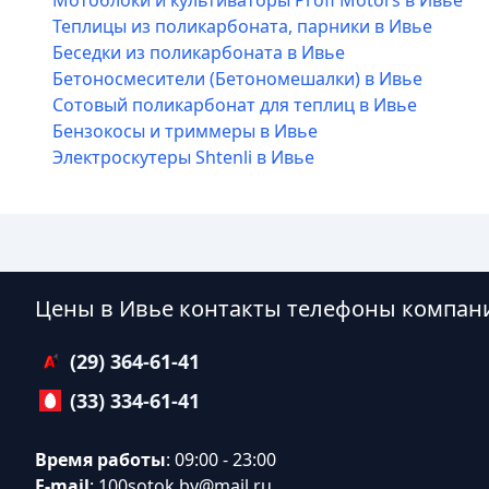
Мотоблоки и культиваторы Profi Motors в Ивье
Теплицы из поликарбоната, парники в Ивье
Беседки из поликарбоната в Ивье
Бетоносмесители (Бетономешалки) в Ивье
Сотовый поликарбонат для теплиц в Ивье
Бензокосы и триммеры в Ивье
Электроскутеры Shtenli в Ивье
Цены в Ивье контакты телефоны компан
(29) 364-61-41
(33) 334-61-41
Время работы
: 09:00 - 23:00
E-mail
:
100sotok.by@mail.ru